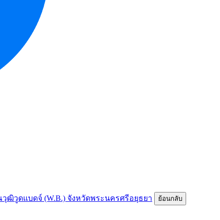
ีคุณวุฒิวูดแบดจ์ (W.B.) จังหวัดพระนครศรีอยุธยา