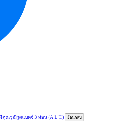
มีคุณวุฒิวูดแบดจ์ 3 ท่อน (A.L.T.)