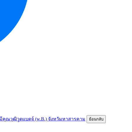
ห้มีคุณวุฒิวูดแบดจ์ (w.B.) จังหวัมหาสารคาม