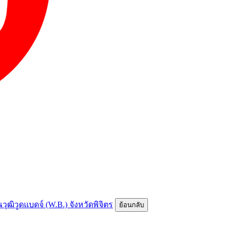
ณวุฒิวูดแบดจ์ (W.B.) จังหวัดพิจิตร