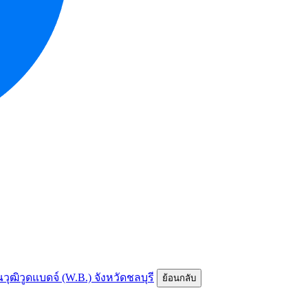
ณวุฒิวูดแบดจ์ (W.B.) จังหวัดชลบุรี